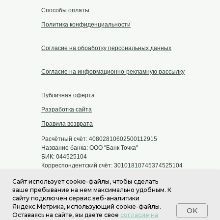
Способы оплаты
Политика конфиденциальности
Согласие на обработку персональных данных
Согласие на информационно-рекламную рассылку
Публичная оферта
Разработка сайта
Правила возврата
Расчётный счёт: 40802810602500112915
Название банка: ООО "Банк Точка"
БИК: 044525104
Корреспондентский счёт: 30101810745374525104
Наименование: Индивидуальный
Сайт использует cookie-файлы, чтобы сделать
предприниматель Гордецов Андрей
ваше пребывание на нем максимально удобным. К
Александрович
cайту подключен сервис веб-аналитики
ИНН: 243701177806
Яндекс.Метрика, использующий cookie-файлы.
OK
Оставаясь на сайте, вы даете свое
согласие на