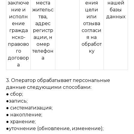
заключе
места
ения
нашей
ние и
жительс
цели
базы
исполн
тва,
или
данных
ение
адрес
отзыва
гражда
регистр
согласи
нско-
ации, н
я на
правово
омер
обработ
го
телефон
ку
договор
а
а
3. Оператор обрабатывает персональные
данные следующими способами:
● сбор;
●запись;
● систематизация;
● накопление;
● хранение;
●уточнение (обновление, изменение);